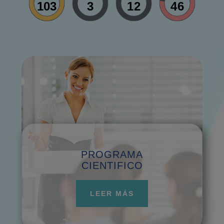
103
3
12
45
PROGRAMA
CIENTIFICO
LEER MÁS